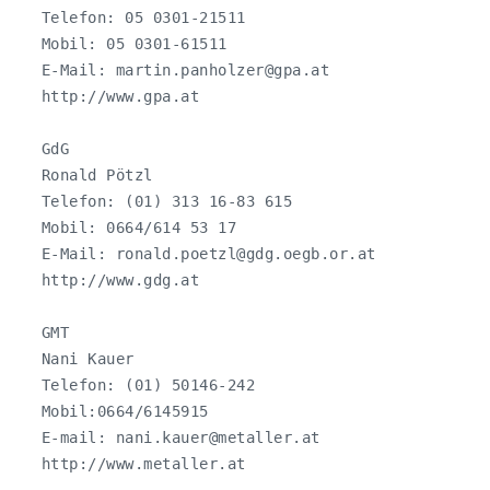
   Telefon: 05 0301-21511

   Mobil: 05 0301-61511

   E-Mail: 
martin.panholzer@gpa.at
   http://www.gpa.at

   GdG

   Ronald Pötzl

   Telefon: (01) 313 16-83 615

   Mobil: 0664/614 53 17

   E-Mail: 
ronald.poetzl@gdg.oegb.or.at
   http://www.gdg.at

   GMT

   Nani Kauer

   Telefon: (01) 50146-242

   Mobil:0664/6145915

   E-mail: 
nani.kauer@metaller.at
   http://www.metaller.at