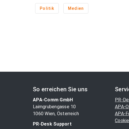
Politik
Medien
So erreichen Sie uns
Serv
APA-Comm GmbH
PR-De
Laimgrubengasse 10
APA-O
1060 Wien, Österreich
APA-F
Cookie
PR-Desk Support