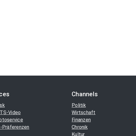
ices
Channels
sk
Politik
TS-Video
Wirtschaft
otoservice
Finanzen
-Präferenzen
Chronik
Kultur