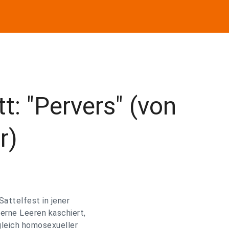
t: "Pervers" (von
r)
Sattelfest in jener
gerne Leeren kaschiert,
rgleich homosexueller