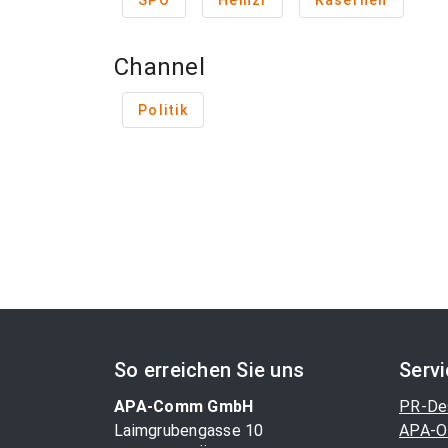
SPÖ
Heinzl
Kasernen
Channel
Politik
So erreichen Sie uns
Serv
APA-Comm GmbH
PR-De
Laimgrubengasse 10
APA-O