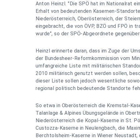
Anton Heinzl. "Die SPÖ hat im Nationalrat ein
Erhalt von bedeutenden Kasernen-Standorte
Niederösterreich, Oberösterreich, der Steierm
eingebracht, die von ÖVP, BZÖ und FPÖ in tra
wurde", so der SPÖ-Abgeordnete gegenüber
Heinzl erinnerte daran, dass im Zuge der U
der Bundesheer-Reformkommission vom Minis
umfangreiche Liste mit militärischen Standor
2010 militärisch genutzt werden sollen, bes
dieser Liste sollen jedoch wesentliche sowo
regional politisch bedeutende Standorte feh
So etwa in Oberösterreich die Kremstal-Kase
Talanlage & Alpines Übungsgelände in Obertr
Niederösterreich die Kopal-Kaserne in St. Pö
Custozza-Kaserne in Neulengbach, die Maxim
Berchtolsheim-Kaserne in Wiener Neustadt, 