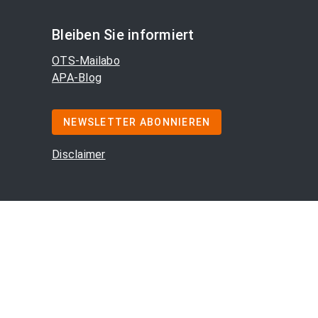
Bleiben Sie informiert
OTS-Mailabo
APA-Blog
NEWSLETTER ABONNIEREN
Disclaimer
m
/
Offenlegung
/
AGB
/
Cookie-Präferenzen
/