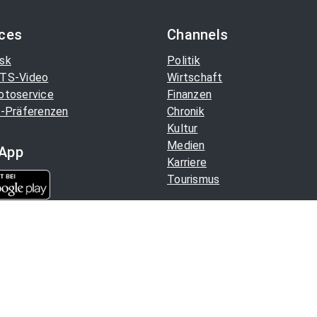
ices
Channels
sk
Politik
TS-Video
Wirtschaft
otoservice
Finanzen
-Präferenzen
Chronik
Kultur
Medien
App
Karriere
Tourismus
Aussender. Alle Rechte
Hilfe
/
Datenschutz
/
Impressu
Copyright