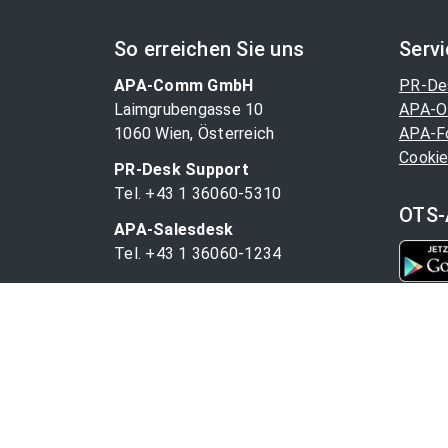
So erreichen Sie uns
Serv
APA-Comm GmbH
PR-De
Laimgrubengasse 10
APA-O
1060 Wien, Österreich
APA-F
Cookie
PR-Desk Support
Tel. +43 1 36060-5310
OTS-
APA-Salesdesk
Tel. +43 1 36060-1234
comm@apa.at
© 1997 - 2025 APA-Comm GmbH und der jeweilige 
vorbehalten.