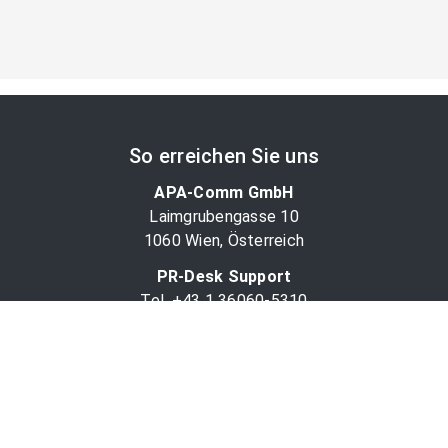
So erreichen Sie uns
APA-Comm GmbH
Laimgrubengasse 10
1060 Wien, Österreich
PR-Desk Support
Tel. +43 1 36060-5310
APA-Salesdesk
Tel. +43 1 36060-1234
comm@apa.at