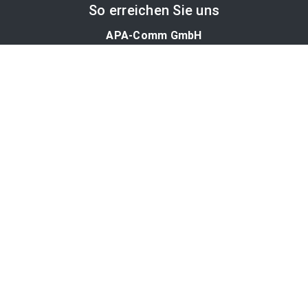
So erreichen Sie uns
APA-Comm GmbH
Laimgrubengasse 10
1060 Wien, Österreich
PR-Desk Support
Tel. +43 1 36060-5310
APA-Salesdesk
Tel. +43 1 36060-1234
comm@apa.at
Services
PR-Desk
APA-OTS-Video
APA-Fotoservice
Cookie-Präferenzen