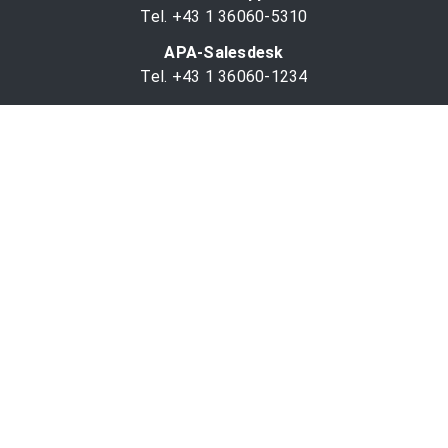
Tel. +43 1 36060-5310
APA-Salesdesk
Tel. +43 1 36060-1234
comm@apa.at
Services
PR-Desk
APA-OTS-Video
APA-Fotoservice
Cookie-Präferenzen
OTS-App