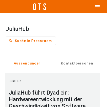
menu
JuliaHub
search
Suche in Pressroom
Aussendungen
Kontaktpersonen
JuliaHub
JuliaHub führt Dyad ein:
Hardwareentwicklung mit der
Geschwindigkeit von Software