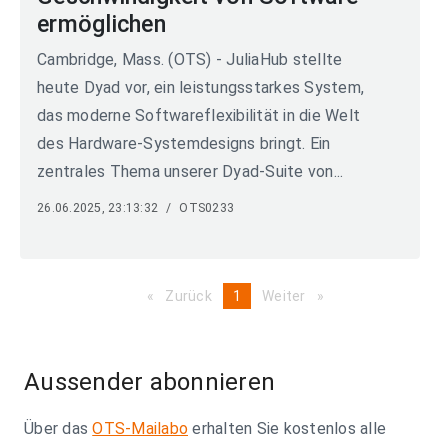
ermöglichen
Cambridge, Mass. (OTS) - JuliaHub stellte
heute Dyad vor, ein leistungsstarkes System,
das moderne Softwareflexibilität in die Welt
des Hardware-Systemdesigns bringt. Ein
zentrales Thema unserer Dyad-Suite von...
26.06.2025, 23:13:32
/
OTS0233
Zurück
page
You're
1
Weiter
page
on
page
Aussender abonnieren
Über das
OTS-Mailabo
erhalten Sie kostenlos alle