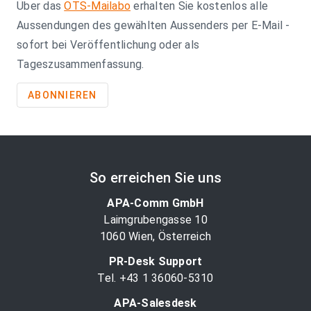
Über das
OTS-Mailabo
erhalten Sie kostenlos alle
Aussendungen des gewählten Aussenders per E-Mail -
sofort bei Veröffentlichung oder als
Tageszusammenfassung.
ABONNIEREN
So erreichen Sie uns
APA-Comm GmbH
Laimgrubengasse 10
1060 Wien, Österreich
PR-Desk Support
Tel. +43 1 36060-5310
APA-Salesdesk