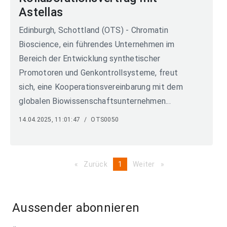
Astellas
Edinburgh, Schottland (OTS) - Chromatin
Bioscience, ein führendes Unternehmen im
Bereich der Entwicklung synthetischer
Promotoren und Genkontrollsysteme, freut
sich, eine Kooperationsvereinbarung mit dem
globalen Biowissenschaftsunternehmen...
14.04.2025, 11:01:47
/
OTS0050
Zurück
page
You're
1
Weiter
page
on
page
Aussender abonnieren