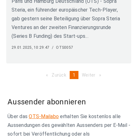
Paris und Hamburg Deutschland (OTS) - Sopra
Steria, ein führender europäischer Tech-Player,
gab gestern seine Beteiligung über Sopra Steria
Ventures an der zweiten Finanzierungsrunde
(Series B Funding) des Start-ups...
29.01.2025, 10:29:47
/
OTS0057
Zurück
page
You're
1
Weiter
page
on
page
Aussender abonnieren
Über das
OTS-Mailabo
erhalten Sie kostenlos alle
Aussendungen des gewählten Aussenders per E-Mail -
sofort bei Veröffentlichung oder als