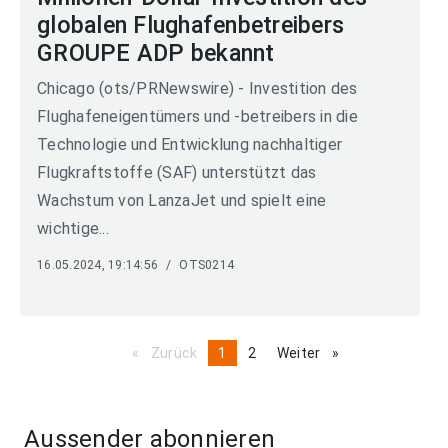
globalen Flughafenbetreibers
GROUPE ADP bekannt
Chicago (ots/PRNewswire) - Investition des
Flughafeneigentümers und -betreibers in die
Technologie und Entwicklung nachhaltiger
Flugkraftstoffe (SAF) unterstützt das
Wachstum von LanzaJet und spielt eine
wichtige...
16.05.2024, 19:14:56
/
OTS0214
Zurück
page
You're
1
page
2
Weiter
page
on
page
Aussender abonnieren