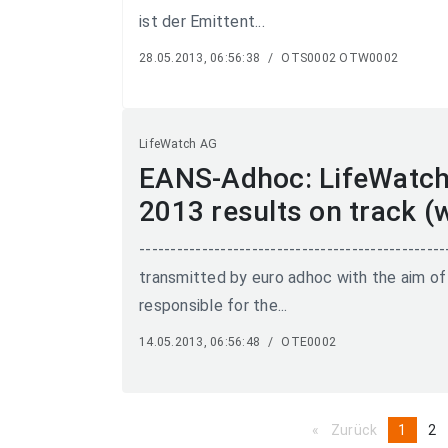
ist der Emittent...
28.05.2013, 06:56:38
/
OTS0002 OTW0002
LifeWatch AG
EANS-Adhoc: LifeWatch w
2013 results on track 
-----------------------------------------------
transmitted by euro adhoc with the aim of 
responsible for the...
14.05.2013, 06:56:48
/
OTE0002
Zurück
page
You're
1
pa
2