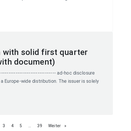
ith solid first quarter
(with document)
--------------------------------- ad-hoc disclosure
a Europe-wide distribution. The issuer is solely
ge
page
3
page
4
page
5
page
...
page
39
Weiter
page