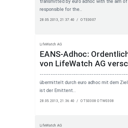
transmitted by euro adhoc with the aim of 
responsible for the...
28.05.2013, 21:37:40
/
OTE0007
LifeWatch AG
EANS-Adhoc: Ordentlic
von LifeWatch AG vers
-----------------------------------------------
übermittelt durch euro adhoc mit dem Ziel 
ist der Emittent...
28.05.2013, 21:36:40
/
OTS0308 OTW0308
LifeWatch AG