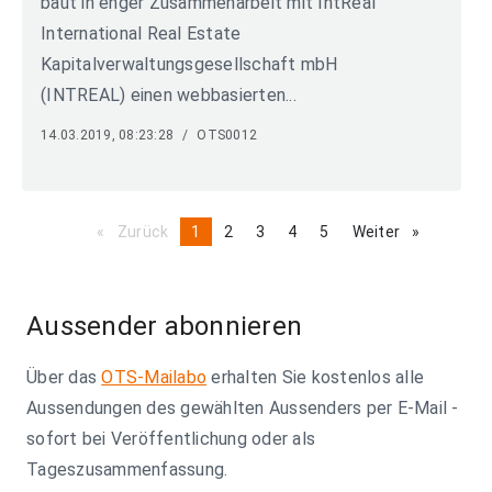
baut in enger Zusammenarbeit mit IntReal
International Real Estate
Kapitalverwaltungsgesellschaft mbH
(INTREAL) einen webbasierten...
14.03.2019, 08:23:28
/
OTS0012
Zurück
page
You're
1
page
2
page
3
page
4
page
5
Weiter
page
on
page
Aussender abonnieren
Über das
OTS-Mailabo
erhalten Sie kostenlos alle
Aussendungen des gewählten Aussenders per E-Mail -
sofort bei Veröffentlichung oder als
Tageszusammenfassung.