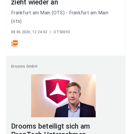
zieht wieder an
Frankfurt am Main (OTS) - Frankfurt am Main
(ots)
08.06.2026, 12:24:02
/
OTS0093
picture_as_pdf
Drooms GmbH
Drooms beteiligt sich am