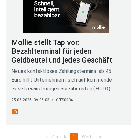
Mollie stellt Tap vor:
Bezahlterminal für jeden
Geldbeutel und jedes Geschäft
Neues kontaktloses Zahlungsterminal ab 45
Euro hilft Unternehmern, sich auf kommende
Gesetzesänderungen vorzubereiten (FOTO)
25.06.2025, 09:06:03
/
OTS0036
photo_camera
Zurück
page
You're
1
Weiter
page