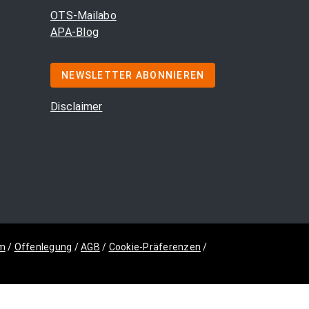
OTS-Mailabo
APA-Blog
NEWSLETTER ABONNIEREN
Disclaimer
m
/
Offenlegung
/
AGB
/
Cookie-Präferenzen
/