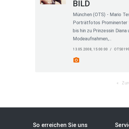
BILD
München (OTS) - Mario Test
Porträtfotos Prominenter
bis hin zu Prinzessin Dian
Modeaufnahmen,...
13.05.2008, 15:00:00
/
OTS019
photo_camera
Zur
So erreichen Sie uns
Serv