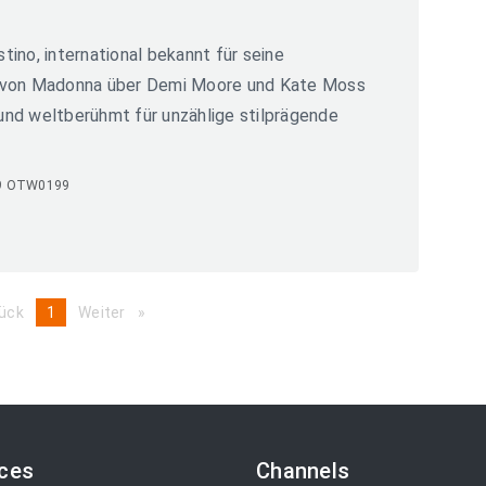
ino, international bekannt für seine
 von Madonna über Demi Moore und Kate Moss
a und weltberühmt für unzählige stilprägende
9 OTW0199
ück
page
You're
1
Weiter
page
on
page
ices
Channels