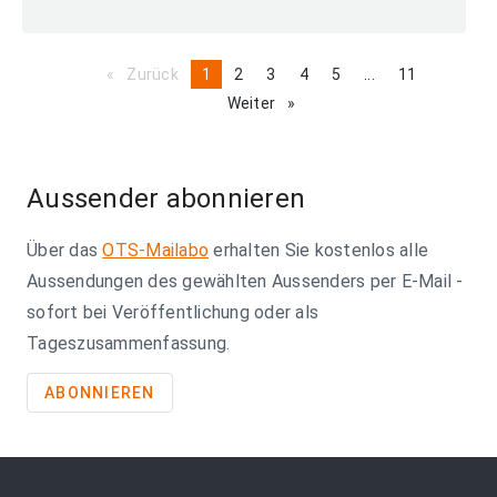
Zurück
page
You're
1
page
2
page
3
page
4
page
5
page
...
page
11
on
Weiter
page
page
Aussender abonnieren
Über das
OTS-Mailabo
erhalten Sie kostenlos alle
Aussendungen des gewählten Aussenders per E-Mail -
sofort bei Veröffentlichung oder als
Tageszusammenfassung.
ABONNIEREN