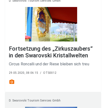
D. Swarovski Tourism Services Gmbh
Fortsetzung des „Zirkuszaubers“
in den Swarovski Kristallwelten
Circus Roncalli und der Riese bleiben sich treu
29.05.2020, 08:06:15
/
OTS0012
photo_camera
D. Swarovski Tourism Services Gmbh