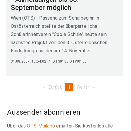
September möglich
Wien (OTS) - Passend zum Schulbeginn in
Ostösterreich stellte der überparteiliche
SchülerInnenverein "Coole Schule" heute sein
nächstes Projekt vor: den 3. Österreichischen
Kinderkongress, der am 14. November...
31.08.2007, 10:54:02
/
OTS0106 OTW0106
Zurück
page
You're
1
Weiter
page
on
page
Aussender abonnieren
Über das
OTS-Mailabo
erhalten Sie kostenlos alle