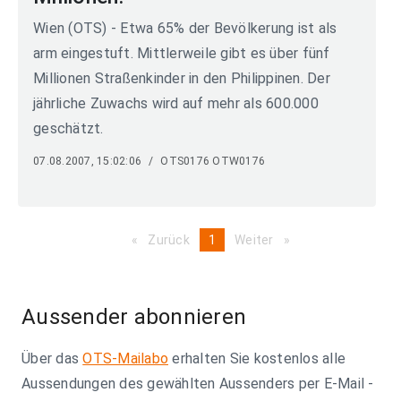
Wien (OTS) - Etwa 65% der Bevölkerung ist als
arm eingestuft. Mittlerweile gibt es über fünf
Millionen Straßenkinder in den Philippinen. Der
jährliche Zuwachs wird auf mehr als 600.000
geschätzt.
07.08.2007, 15:02:06
/
OTS0176 OTW0176
Zurück
page
You're
1
Weiter
page
on
page
Aussender abonnieren
Über das
OTS-Mailabo
erhalten Sie kostenlos alle
Aussendungen des gewählten Aussenders per E-Mail -