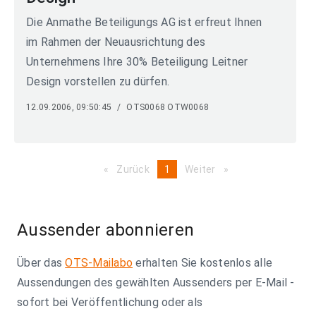
Die Anmathe Beteiligungs AG ist erfreut Ihnen
im Rahmen der Neuausrichtung des
Unternehmens Ihre 30% Beteiligung Leitner
Design vorstellen zu dürfen.
12.09.2006, 09:50:45
/
OTS0068 OTW0068
Zurück
page
You're
1
Weiter
page
on
page
Aussender abonnieren
Über das
OTS-Mailabo
erhalten Sie kostenlos alle
Aussendungen des gewählten Aussenders per E-Mail -
sofort bei Veröffentlichung oder als