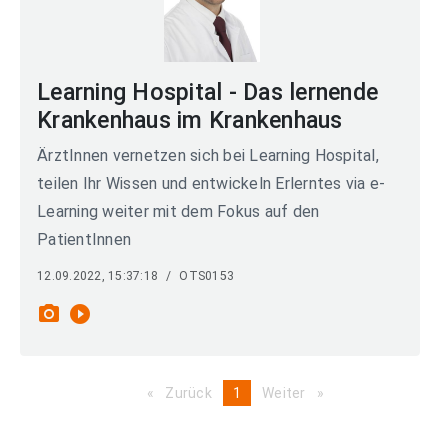
Learning Hospital - Das lernende
Krankenhaus im Krankenhaus
ÄrztInnen vernetzen sich bei Learning Hospital,
teilen Ihr Wissen und entwickeln Erlerntes via e-
Learning weiter mit dem Fokus auf den
PatientInnen
12.09.2022, 15:37:18
/
OTS0153
photo_camera
play_circle_filled
Zurück
page
You're
1
Weiter
page
on
page