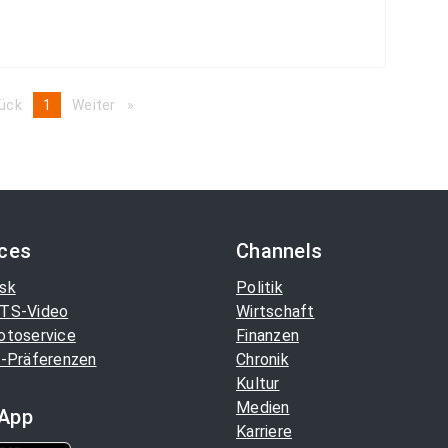
ück
page
You're
1
Weiter
page
on
page
ices
Channels
sk
Politik
TS-Video
Wirtschaft
otoservice
Finanzen
-Präferenzen
Chronik
Kultur
Medien
App
Karriere