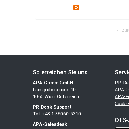
photo_camera
Zur
So erreichen Sie uns
Serv
APA-Comm GmbH
PR-De
Laimgrubengasse 10
APA-O
1060 Wien, Österreich
APA-F
Cookie
PR-Desk Support
Tel. +43 1 36060-5310
OTS-
APA-Salesdesk