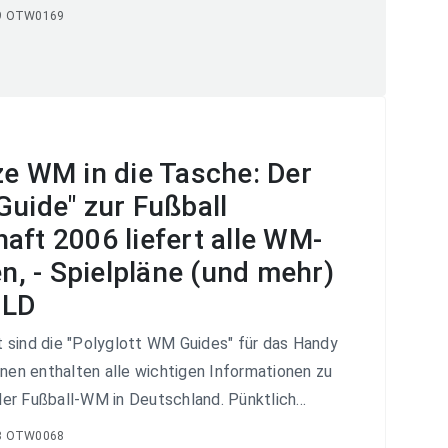
9 OTW0169
ze WM in die Tasche: Der
Guide" zur Fußball
aft 2006 liefert alle WM-
en, - Spielpläne (und mehr)
ILD
 sind die "Polyglott WM Guides" für das Handy
onen enthalten alle wichtigen Informationen zu
r Fußball-WM in Deutschland. Pünktlich...
8 OTW0068