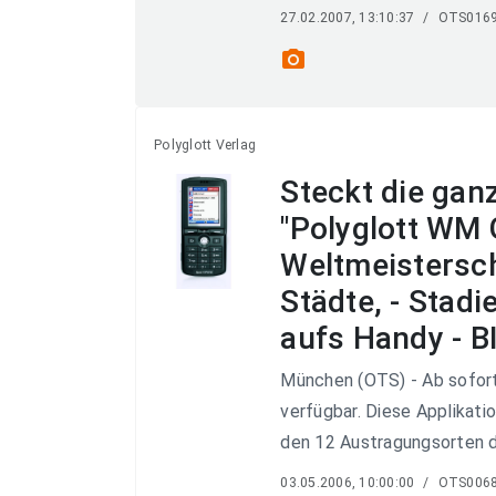
27.02.2007, 13:10:37
/
OTS016
photo_camera
Polyglott Verlag
Steckt die gan
"Polyglott WM 
Weltmeistersch
Städte, - Stadi
aufs Handy - B
München (OTS) - Ab sofort
verfügbar. Diese Applikati
den 12 Austragungsorten de
03.05.2006, 10:00:00
/
OTS006