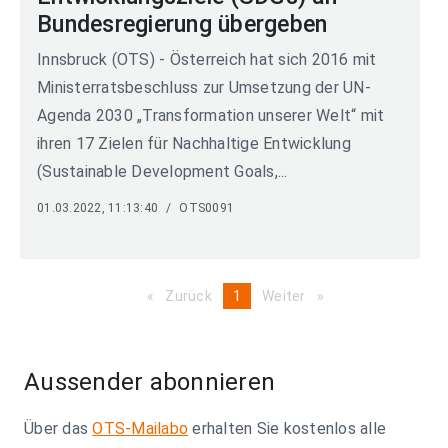
Bundesregierung übergeben
Innsbruck (OTS) - Österreich hat sich 2016 mit
Ministerratsbeschluss zur Umsetzung der UN-
Agenda 2030 „Transformation unserer Welt“ mit
ihren 17 Zielen für Nachhaltige Entwicklung
(Sustainable Development Goals,...
01.03.2022, 11:13:40
/
OTS0091
Zurück
page
You're
1
Weiter
page
on
page
Aussender abonnieren
Über das
OTS-Mailabo
erhalten Sie kostenlos alle