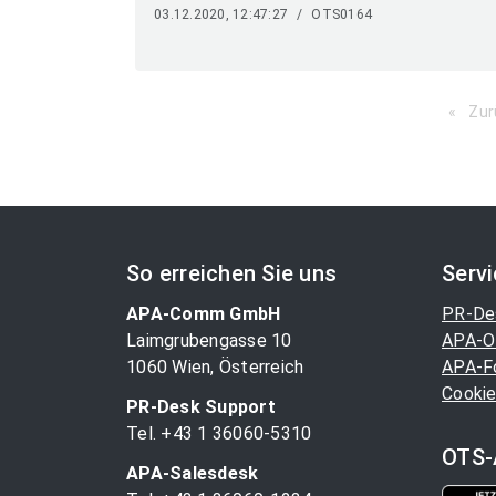
03.12.2020, 12:47:27
/
OTS0164
Zur
So erreichen Sie uns
Serv
APA-Comm GmbH
PR-De
Laimgrubengasse 10
APA-O
1060 Wien, Österreich
APA-F
Cookie
PR-Desk Support
Tel. +43 1 36060-5310
OTS-
APA-Salesdesk