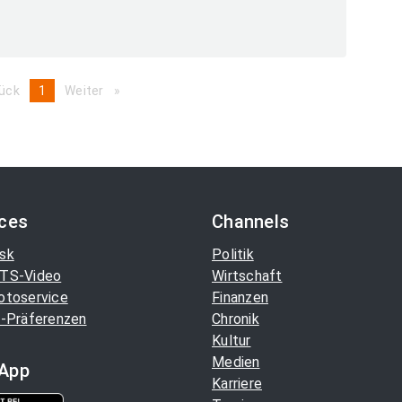
ück
page
You're
1
Weiter
page
on
page
ices
Channels
sk
Politik
TS-Video
Wirtschaft
otoservice
Finanzen
-Präferenzen
Chronik
Kultur
Medien
App
Karriere