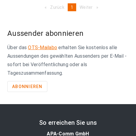
Zurück
page
You're
1
Weiter
page
on
page
Aussender abonnieren
Über das
OTS-Mailabo
erhalten Sie kostenlos alle
Aussendungen des gewählten Aussenders per E-Mail -
sofort bei Veröffentlichung oder als
Tageszusammenfassung.
ABONNIEREN
So erreichen Sie uns
APA-Comm GmbH