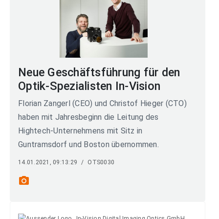
Neue Geschäftsführung für den
Optik-Spezialisten In-Vision
Florian Zangerl (CEO) und Christof Hieger (CTO)
haben mit Jahresbeginn die Leitung des
Hightech-Unternehmens mit Sitz in
Guntramsdorf und Boston übernommen.
14.01.2021, 09:13:29
/
OTS0030
photo_camera
In-Vision Digital Imaging Optics GmbH