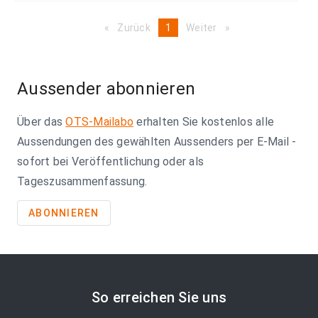
Zurück
page
You're
1
Weiter
page
on
page
Aussender abonnieren
Über das
OTS-Mailabo
erhalten Sie kostenlos alle
Aussendungen des gewählten Aussenders per E-Mail -
sofort bei Veröffentlichung oder als
Tageszusammenfassung.
ABONNIEREN
So erreichen Sie uns