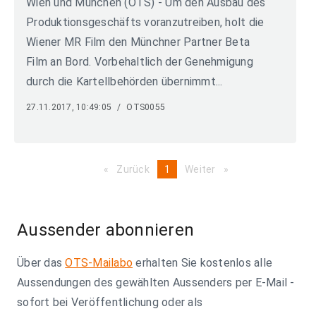
Wien und München (OTS) - Um den Ausbau des
Produktionsgeschäfts voranzutreiben, holt die
Wiener MR Film den Münchner Partner Beta
Film an Bord. Vorbehaltlich der Genehmigung
durch die Kartellbehörden übernimmt...
27.11.2017, 10:49:05
/
OTS0055
Zurück
page
You're
1
Weiter
page
on
page
Aussender abonnieren
Über das
OTS-Mailabo
erhalten Sie kostenlos alle
Aussendungen des gewählten Aussenders per E-Mail -
sofort bei Veröffentlichung oder als