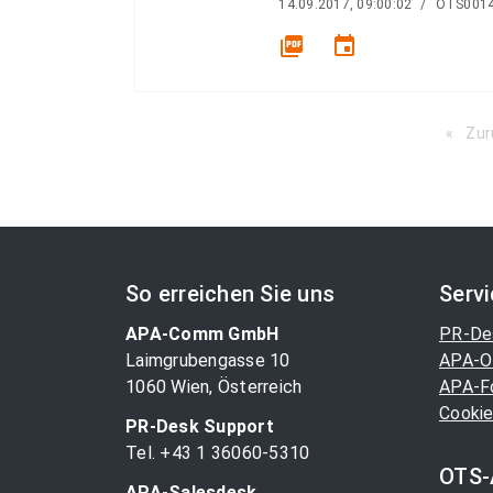
14.09.2017, 09:00:02
/
OTS001
picture_as_pdf
event
Zur
So erreichen Sie uns
Serv
APA-Comm GmbH
PR-De
Laimgrubengasse 10
APA-O
1060 Wien, Österreich
APA-F
Cookie
PR-Desk Support
Tel. +43 1 36060-5310
OTS-
APA-Salesdesk