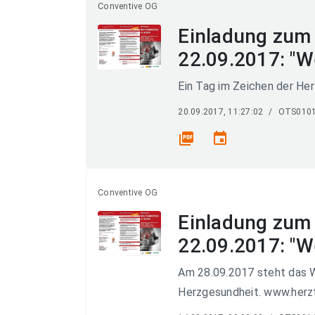
Conventive OG
Einladung zum
22.09.2017: "W
Ein Tag im Zeichen der He
20.09.2017, 11:27:02
/
OTS010
picture_as_pdf
event
Conventive OG
Einladung zum
22.09.2017: "W
Am 28.09.2017 steht das W
Herzgesundheit. www.herz