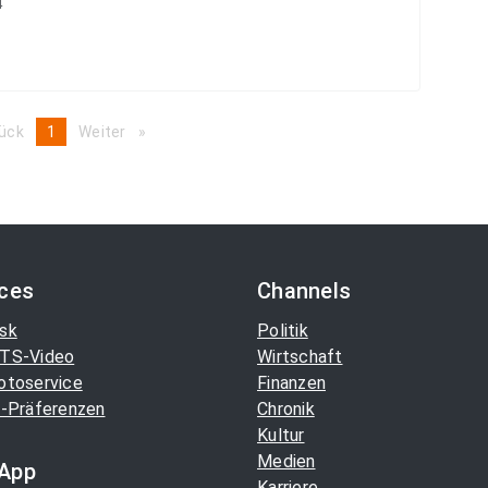
4
ück
page
You're
1
Weiter
page
on
page
ices
Channels
sk
Politik
TS-Video
Wirtschaft
otoservice
Finanzen
-Präferenzen
Chronik
Kultur
Medien
App
Karriere