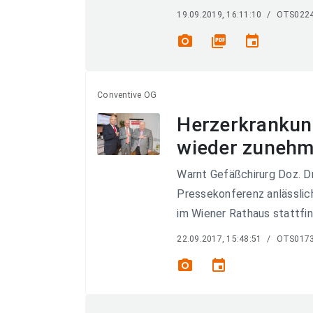
19.09.2019, 16:11:10
/
OTS022
photo_camera
picture_as_pdf
event
Conventive OG
Herzerkrankun
wieder zuneh
Warnt Gefäßchirurg Doz. Dr
Pressekonferenz anlässlich
im Wiener Rathaus stattfi
22.09.2017, 15:48:51
/
OTS017
photo_camera
event