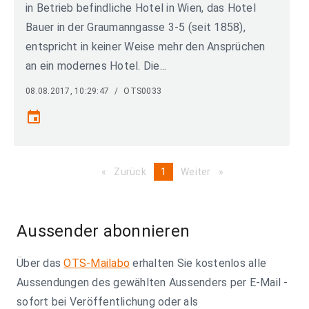
in Betrieb befindliche Hotel in Wien, das Hotel
Bauer in der Graumanngasse 3-5 (seit 1858),
entspricht in keiner Weise mehr den Ansprüchen
an ein modernes Hotel. Die...
08.08.2017, 10:29:47
/
OTS0033
event
Zurück
page
You're
1
Weiter
page
on
page
Aussender abonnieren
Über das
OTS-Mailabo
erhalten Sie kostenlos alle
Aussendungen des gewählten Aussenders per E-Mail -
sofort bei Veröffentlichung oder als