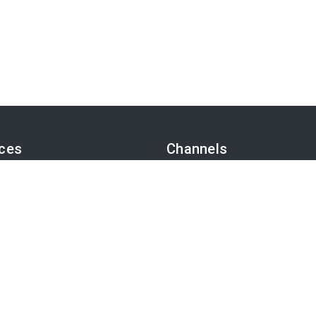
ices
Channels
sk
Politik
TS-Video
Wirtschaft
otoservice
Finanzen
-Präferenzen
Chronik
Kultur
Medien
App
Karriere
Tourismus