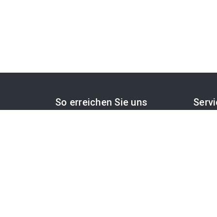
So erreichen Sie uns
Serv
APA-Comm GmbH
PR-De
Laimgrubengasse 10
APA-O
1060 Wien, Österreich
APA-F
Cookie
PR-Desk Support
Tel. +43 1 36060-5310
OTS-
APA-Salesdesk
Tel. +43 1 36060-1234