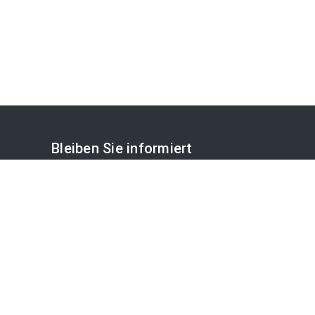
Bleiben Sie informiert
OTS-Mailabo
APA-Blog
NEWSLETTER ABONNIEREN
Disclaimer