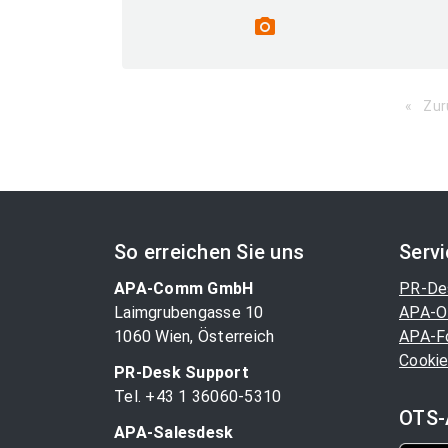
photo_camera
Zur
So erreichen Sie uns
Serv
APA-Comm GmbH
PR-De
Laimgrubengasse 10
APA-O
1060 Wien, Österreich
APA-F
Cookie
PR-Desk Support
Tel. +43 1 36060-5310
OTS-
APA-Salesdesk