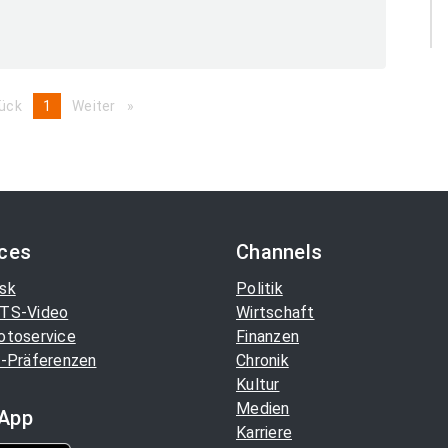
ück
page
You're
1
Weiter
page
on
page
ices
Channels
sk
Politik
TS-Video
Wirtschaft
otoservice
Finanzen
-Präferenzen
Chronik
Kultur
Medien
App
Karriere