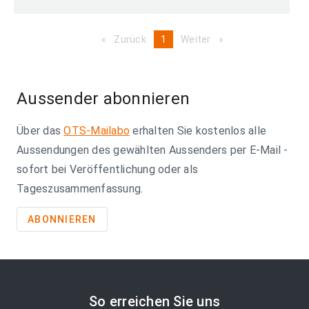
Zurück
page
You're
1
Weiter
page
on
page
Aussender abonnieren
Über das
OTS-Mailabo
erhalten Sie kostenlos alle
Aussendungen des gewählten Aussenders per E-Mail -
sofort bei Veröffentlichung oder als
Tageszusammenfassung.
ABONNIEREN
So erreichen Sie uns