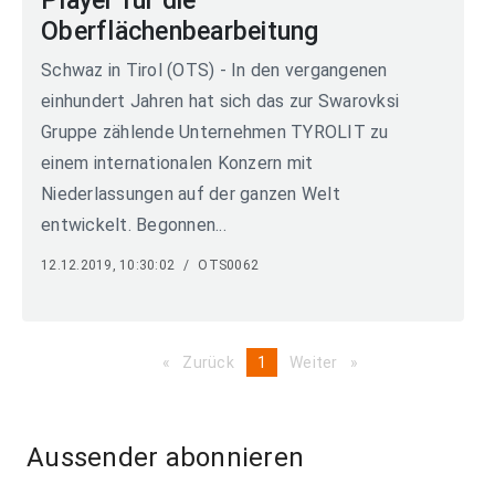
Player für die
Oberflächenbearbeitung
Schwaz in Tirol (OTS) - In den vergangenen
einhundert Jahren hat sich das zur Swarovksi
Gruppe zählende Unternehmen TYROLIT zu
einem internationalen Konzern mit
Niederlassungen auf der ganzen Welt
entwickelt. Begonnen...
12.12.2019, 10:30:02
/
OTS0062
Zurück
page
You're
1
Weiter
page
on
page
Aussender abonnieren