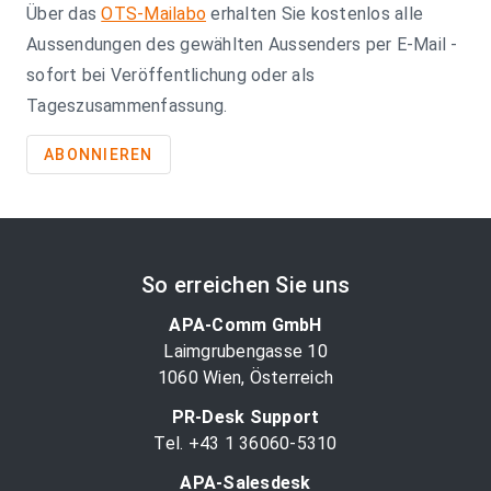
Über das
OTS-Mailabo
erhalten Sie kostenlos alle
Aussendungen des gewählten Aussenders per E-Mail -
sofort bei Veröffentlichung oder als
Tageszusammenfassung.
ABONNIEREN
So erreichen Sie uns
APA-Comm GmbH
Laimgrubengasse 10
1060 Wien, Österreich
PR-Desk Support
Tel. +43 1 36060-5310
APA-Salesdesk