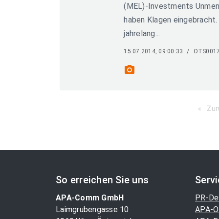
(MEL)-Investments Unmeng
haben Klagen eingebracht.
jahrelang...
15.07.2014, 09:00:33
/
OTS001
photo_camera
Zur
So erreichen Sie uns
Serv
APA-Comm GmbH
PR-De
Laimgrubengasse 10
APA-O