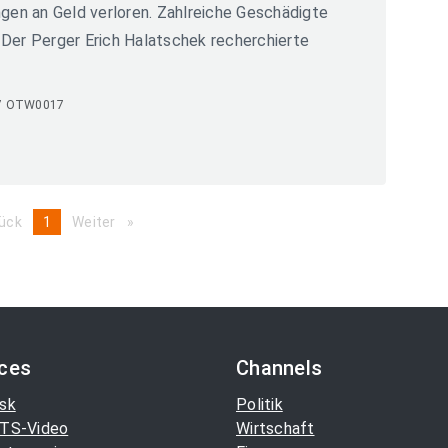
en an Geld verloren. Zahlreiche Geschädigte
 Der Perger Erich Halatschek recherchierte
7 OTW0017
ück
page
You're
1
Weiter
page
on
page
ices
Channels
sk
Politik
TS-Video
Wirtschaft