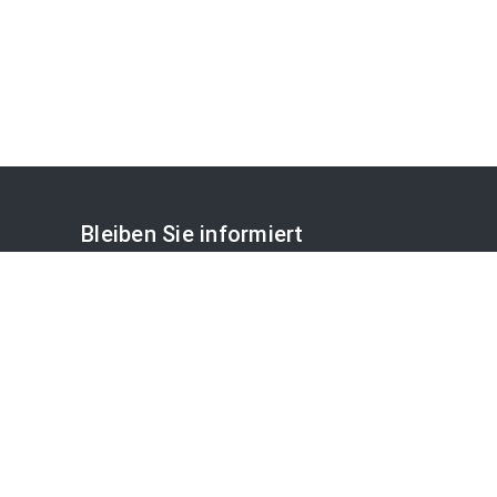
Bleiben Sie informiert
OTS-Mailabo
APA-Blog
NEWSLETTER ABONNIEREN
Disclaimer