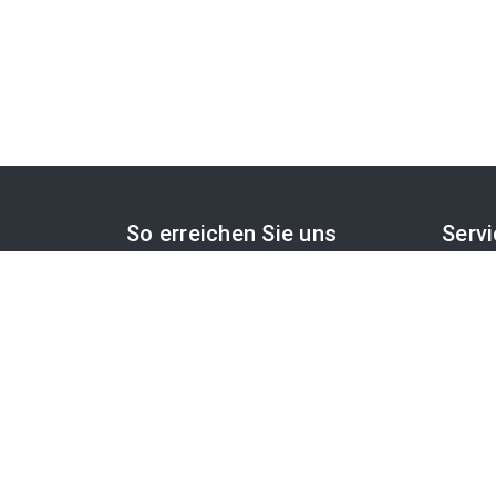
So erreichen Sie uns
Serv
APA-Comm GmbH
PR-De
Laimgrubengasse 10
APA-O
1060 Wien, Österreich
APA-F
Cookie
PR-Desk Support
Tel. +43 1 36060-5310
OTS-
APA-Salesdesk
Tel. +43 1 36060-1234