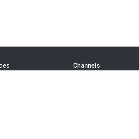
ices
Channels
sk
Politik
TS-Video
Wirtschaft
otoservice
Finanzen
-Präferenzen
Chronik
Kultur
Medien
App
Karriere
Tourismus