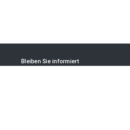
Bleiben Sie informiert
OTS-Mailabo
APA-Blog
NEWSLETTER ABONNIEREN
Disclaimer