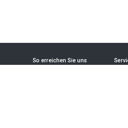
So erreichen Sie uns
Serv
APA-Comm GmbH
PR-De
Laimgrubengasse 10
APA-O
1060 Wien, Österreich
APA-F
Cookie
PR-Desk Support
Tel. +43 1 36060-5310
OTS-
APA-Salesdesk
Tel. +43 1 36060-1234