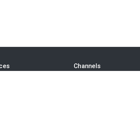
ices
Channels
sk
Politik
TS-Video
Wirtschaft
otoservice
Finanzen
-Präferenzen
Chronik
Kultur
Medien
App
Karriere
Tourismus