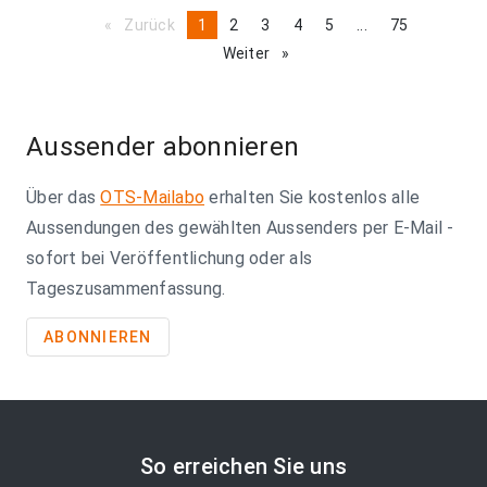
Zurück
page
You're
1
page
2
page
3
page
4
page
5
page
...
page
75
on
Weiter
page
page
Aussender abonnieren
Über das
OTS-Mailabo
erhalten Sie kostenlos alle
Aussendungen des gewählten Aussenders per E-Mail -
sofort bei Veröffentlichung oder als
Tageszusammenfassung.
ABONNIEREN
So erreichen Sie uns