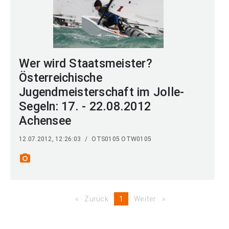
Wer wird Staatsmeister?
Österreichische
Jugendmeisterschaft im Jolle-
Segeln: 17. - 22.08.2012
Achensee
12.07.2012, 12:26:03
/
OTS0105 OTW0105
photo_camera
Zurück
page
You're
1
Weiter
page
on
page