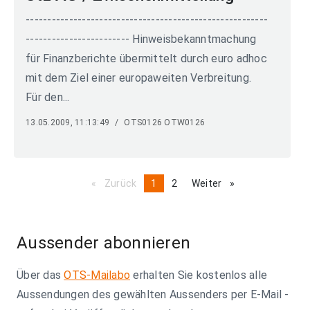
--------------------------------------------------------
------------------------ Hinweisbekanntmachung
für Finanzberichte übermittelt durch euro adhoc
mit dem Ziel einer europaweiten Verbreitung.
Für den...
13.05.2009, 11:13:49
/
OTS0126 OTW0126
Zurück
page
You're
1
page
2
Weiter
page
on
page
Aussender abonnieren
Über das
OTS-Mailabo
erhalten Sie kostenlos alle
Aussendungen des gewählten Aussenders per E-Mail -