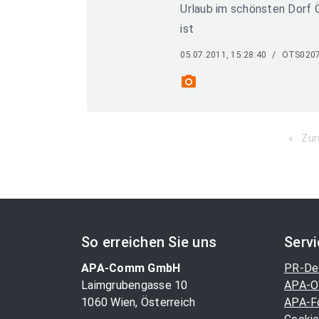
Urlaub im schönsten Dorf Ö
ist
05.07.2011, 15:28:40
/
OTS020
photo_camera
Zur
So erreichen Sie uns
Serv
APA-Comm GmbH
PR-De
Laimgrubengasse 10
APA-O
1060 Wien, Österreich
APA-F