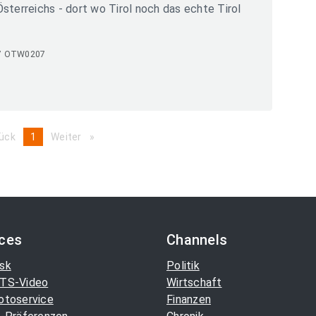
sterreichs - dort wo Tirol noch das echte Tirol
7 OTW0207
ück
page
You're
1
Weiter
page
on
page
ices
Channels
sk
Politik
TS-Video
Wirtschaft
otoservice
Finanzen