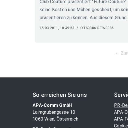
Club Couture präsentiert "Future Couture"
keine Kosten und Mühen gescheut, um sei
präsentieren zu können. Aus diesem Grund 
15.03.2011, 10:49:53
/
OTS0086 OTW0086
Zur
So erreichen Sie uns
Serv
APA-Comm GmbH
PR-De
Laimgrubengasse 10
APA-O
1060 Wien, Österreich
APA-F
Cookie