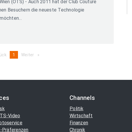
 Wien (OTS) - Auch 2011 hat der Club Couture
nen Besuchern die neueste Technologie
möchten...
ück
page
You're
1
Weiter
page
on
page
ices
Channels
sk
Politik
TS-Video
Wirtschaft
otoservice
Finanzen
-Präferenzen
Chronik