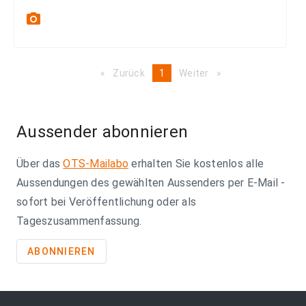
photo_camera
Zurück
page
You're
1
Weiter
page
on
page
Aussender abonnieren
Über das
OTS-Mailabo
erhalten Sie kostenlos alle
Aussendungen des gewählten Aussenders per E-Mail -
sofort bei Veröffentlichung oder als
Tageszusammenfassung.
ABONNIEREN