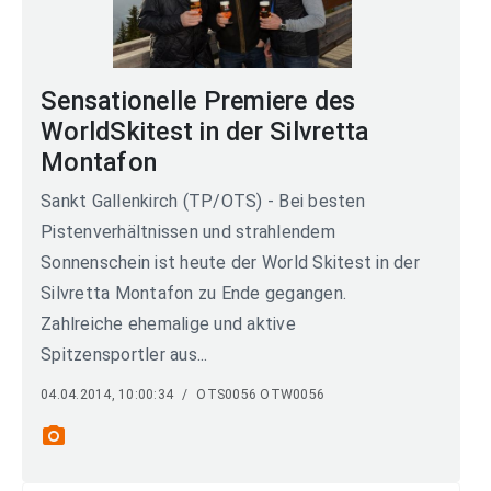
Sensationelle Premiere des
WorldSkitest in der Silvretta
Montafon
Sankt Gallenkirch (TP/OTS) - Bei besten
Pistenverhältnissen und strahlendem
Sonnenschein ist heute der World Skitest in der
Silvretta Montafon zu Ende gegangen.
Zahlreiche ehemalige und aktive
Spitzensportler aus...
04.04.2014, 10:00:34
/
OTS0056 OTW0056
photo_camera