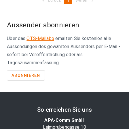
Zurück
page
You're
1
Weiter
page
on
page
Aussender abonnieren
Über das
OTS-Mailabo
erhalten Sie kostenlos alle
Aussendungen des gewählten Aussenders per E-Mail -
sofort bei Veröffentlichung oder als
Tageszusammenfassung.
ABONNIEREN
So erreichen Sie uns
APA-Comm GmbH
Laimgrubengasse 10