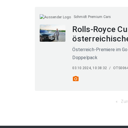
Schmidt Premium Cars
Rolls-Royce Cul
österreichisc
Österreich-Premiere im Go
Doppelpack
03.10.2024, 10:38:32
/
OTS006
photo_camera
Zur