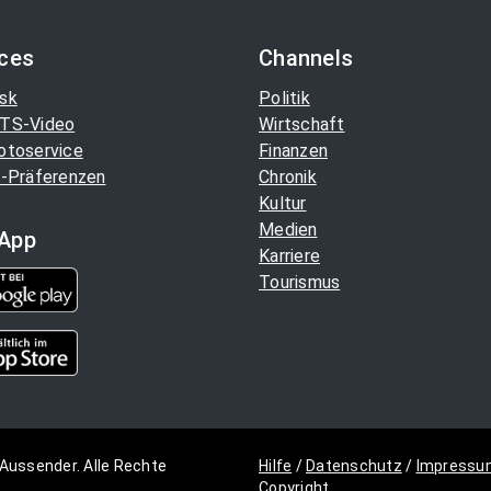
ices
Channels
sk
Politik
TS-Video
Wirtschaft
otoservice
Finanzen
-Präferenzen
Chronik
Kultur
Medien
App
Karriere
Tourismus
Aussender. Alle Rechte
Hilfe
/
Datenschutz
/
Impressu
Copyright