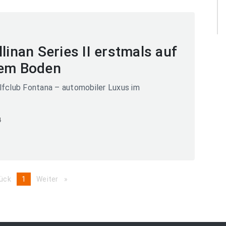
linan Series II erstmals auf
hem Boden
lfclub Fontana – automobiler Luxus im
4
ück
page
You're
1
Weiter
page
on
page