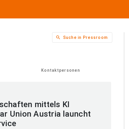
search
Suche in Pressroom
Kontaktpersonen
chaften mittels KI
lar Union Austria launcht
rvice