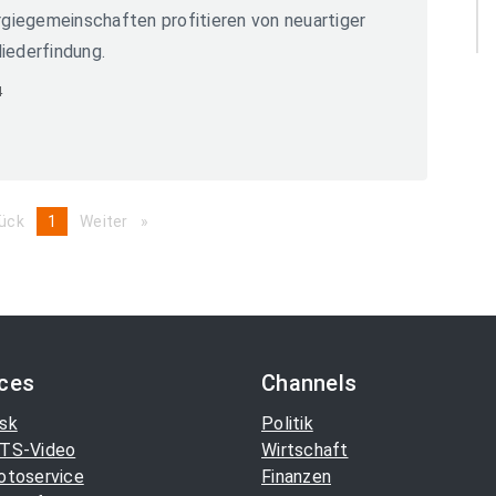
iegemeinschaften profitieren von neuartiger
iederfindung.
4
ück
page
You're
1
Weiter
page
on
page
ices
Channels
sk
Politik
TS-Video
Wirtschaft
otoservice
Finanzen