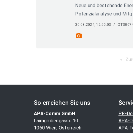
Neue und bestehende Energ
Potenzialanalyse und Mitgl
30.08.2024, 12:50:03
/
OTS007
photo_camera
Zur
So erreichen Sie uns
Serv
APA-Comm GmbH
PR-De
Laimgrubengasse 10
APA-O
1060 Wien, Österreich
APA-F