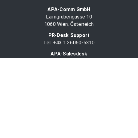
APA-Comm GmbH
Laimgrubengasse 10
1060 Wien, Österreich
PR-Desk Support
Tel. +43 1 36060-5310
APA-Salesdesk
Tel. +43 1 36060-1234
comm@apa.at
Services
PR-Desk
APA-OTS-Video
APA-Fotoservice
Cookie-Präferenzen