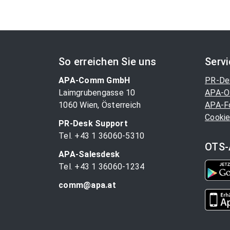
So erreichen Sie uns
Serv
APA-Comm GmbH
PR-De
Laimgrubengasse 10
APA-O
1060 Wien, Österreich
APA-F
Cookie
PR-Desk Support
Tel. +43 1 36060-5310
OTS-
APA-Salesdesk
Tel. +43 1 36060-1234
comm@apa.at