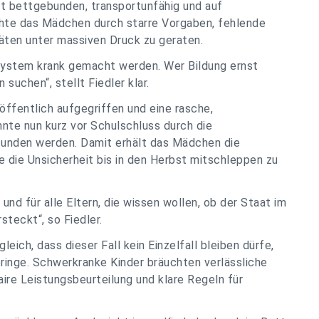
st bettgebunden, transportunfähig und auf
hte das Mädchen durch starre Vorgaben, fehlende
ten unter massiven Druck zu geraten.
 System krank gemacht werden. Wer Bildung ernst
suchen“, stellt Fiedler klar.
ffentlich aufgegriffen und eine rasche,
nte nun kurz vor Schulschluss durch die
efunden werden. Damit erhält das Mädchen die
ne die Unsicherheit bis in den Herbst mitschleppen zu
e und für alle Eltern, die wissen wollen, ob der Staat im
rsteckt“, so Fiedler.
eich, dass dieser Fall kein Einzelfall bleiben dürfe,
ringe. Schwerkranke Kinder bräuchten verlässliche
ire Leistungsbeurteilung und klare Regeln für