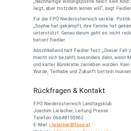
„Nachhaltige Bildungspolitik heißt: kein Kind
liegt, aber trotzdem lernen will“, sagt Fiedler
Für die FPÖ Niederösterreich sei klar: Politi
„Sophie hat gekämpft, ihre Familie hat gekä
unterstützt. Genau darum geht es: nicht rede
betont Fiedler.
Abschließend hält Fiedler fest: „Dieser Fall z
macht sich bezahlt, besonders dann, wenn 
und kalter Bürokratie zerrieben würden. Kei
Würde, Teilhabe und Zukunft betteln müssen
Rückfragen & Kontakt
FPÖ Niederösterreich Landtagsklub
Joachim Lielacher, Leitung Presse
Telefon: 06648150962
E-Mail:
j.lielacher@fpoe.at