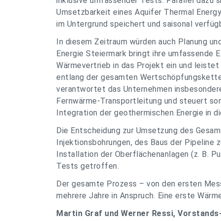
inklusive umfassender Tests. Parallel dazu 
Umsetzbarkeit eines Aquifer Thermal Energ
im Untergrund speichert und saisonal verfüg
In diesem Zeitraum würden auch Planung und 
Energie Steiermark bringt ihre umfassende Ex
Wärmevertrieb in das Projekt ein und leistet
entlang der gesamten Wertschöpfungskette.
verantwortet das Unternehmen insbesondere 
Fernwärme-Transportleitung und steuert som
Integration der geothermischen Energie in d
Die Entscheidung zur Umsetzung des Gesamtp
Injektionsbohrungen, des Baus der Pipeline
Installation der Oberflächenanlagen (z. B. 
Tests getroffen.
Der gesamte Prozess – von den ersten Mess
mehrere Jahre in Anspruch. Eine erste Wärme
Martin Graf und Werner Ressi, Vorstands