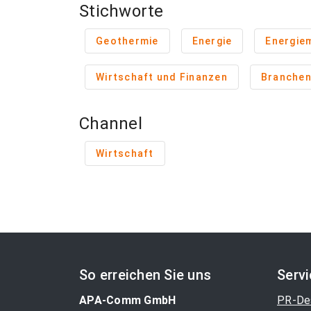
Stichworte
Geothermie
Energie
Energie
Wirtschaft und Finanzen
Branche
Channel
Wirtschaft
So erreichen Sie uns
Serv
APA-Comm GmbH
PR-De