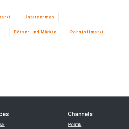
markt
Unternehmen
n
Börsen und Märkte
Rohstoffmarkt
ices
Channels
sk
Politik