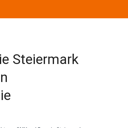
e Steiermark
in
ie