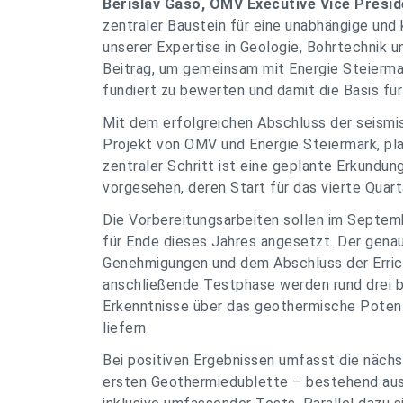
Berislav Gašo, OMV Executive Vice Presid
zentraler Baustein für eine unabhängige und
unserer Expertise in Geologie, Bohrtechnik u
Beitrag, um gemeinsam mit Energie Steierma
fundiert zu bewerten und damit die Basis fü
Mit dem erfolgreichen Abschluss der seismi
Projekt von OMV und Energie Steiermark, pla
zentraler Schritt ist eine geplante Erkundun
vorgesehen, deren Start für das vierte Quart
Die Vorbereitungsarbeiten sollen im Septemb
für Ende dieses Jahres angesetzt. Der genau
Genehmigungen und dem Abschluss der Erric
anschließende Testphase werden rund drei b
Erkenntnisse über das geothermische Poten
liefern.
Bei positiven Ergebnissen umfasst die nächs
ersten Geothermiedublette – bestehend aus 