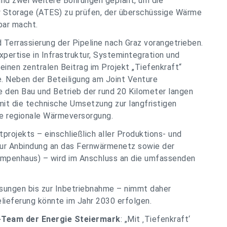
sind zwei weitere Bohrungen geplant, um die
y Storage (ATES) zu prüfen, der überschüssige Wärme
bar macht.
Terrassierung der Pipeline nach Graz vorangetrieben.
pertise in Infrastruktur, Systemintegration und
 einen zentralen Beitrag im Projekt „Tiefenkraft“
 Neben der Beteiligung am Joint Venture
den Bau und Betrieb der rund 20 Kilometer langen
it die technische Umsetzung zur langfristigen
ie regionale Wärmeversorgung.
rojekts – einschließlich aller Produktions- und
 zur Anbindung an das Fernwärmenetz sowie der
Pumpenhaus) – wird im Anschluss an die umfassenden
ungen bis zur Inbetriebnahme – nimmt daher
lieferung könnte im Jahr 2030 erfolgen.
-Team der Energie Steiermark
: „Mit ‚Tiefenkraft‘