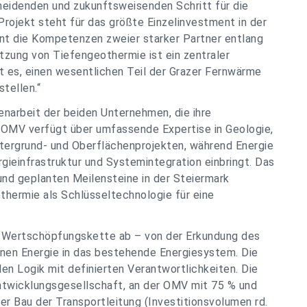
eidenden und zukunftsweisenden Schritt für die
rojekt steht für das größte Einzelinvestment in der
int die Kompetenzen zweier starker Partner entlang
zung von Tiefengeothermie ist ein zentraler
 es, einen wesentlichen Teil der Grazer Fernwärme
stellen.“
narbeit der beiden Unternehmen, die ihre
 OMV verfügt über umfassende Expertise in Geologie,
ntergrund- und Oberflächenprojekten, während Energie
gieinfrastruktur und Systemintegration einbringt. Das
nd geplanten Meilensteine in der Steiermark
thermie als Schlüsseltechnologie für eine
 Wertschöpfungskette ab – von der Erkundung des
enen Energie in das bestehende Energiesystem. Die
len Logik mit definierten Verantwortlichkeiten. Die
twicklungsgesellschaft, an der OMV mit 75 % und
Der Bau der Transportleitung (Investitionsvolumen rd.