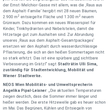
der Ernst-Melchior-Gasse mit allem, was die ‚Raus aus
dem Asphalt-Familie‘ hergibt mit 28 neuen Bäumen,
2
2
2.900 m
entsiegelte Fläche und 1.300 m
neuem
Grünraum. Dazu kommen ein neues Wasserspiel für
Kinder, Trinkhydranten und Nebelstelen, damit die
Hitzetage gut zum Aushalten sind. Zur Abrundung
unseres ‚Raus aus dem Asphalt-Gesamtpackages‘
ersetzen wir den Asphalt durch wasserdurchlässige
Pflasterung, die sich an den heißen Sommertagen nicht
so stark erhitzt. Das ist eine spürbare
und
sichtbare
Verbesserung im Grätzl“ sagt
Stadträtin Ulli Sima,
zuständig für Stadtentwicklung, Mobilität und
Wiener Stadtwerke.
NEOS Wien Mobilitäts- und Umweltsprecherin
Angelika Pipal-Leixner
: „Die aktuellen Temperaturen
zeigen deutlich, dass die Sommer immer länger und
heißer werden. Die erste Hitzewelle gab es heuer schon
im Mai. Das Begrünen, Kühlen und Entsiegeln von