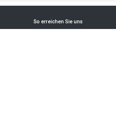
So erreichen Sie uns
APA-Comm GmbH
Laimgrubengasse 10
1060 Wien, Österreich
PR-Desk Support
Tel. +43 1 36060-5310
APA-Salesdesk
Tel. +43 1 36060-1234
comm@apa.at
Services
PR-Desk
APA-OTS-Video