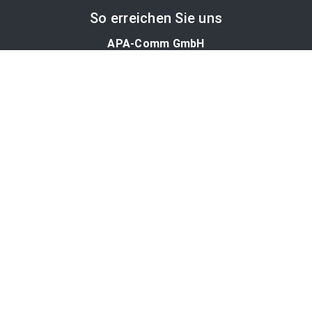
So erreichen Sie uns
APA-Comm GmbH
Laimgrubengasse 10
1060 Wien, Österreich
PR-Desk Support
Tel. +43 1 36060-5310
APA-Salesdesk
Tel. +43 1 36060-1234
comm@apa.at
Services
PR-Desk
APA-OTS-Video
APA-Fotoservice
Cookie-Präferenzen